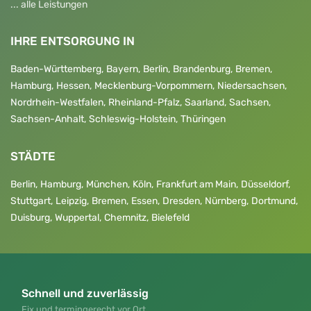
... alle Leistungen
IHRE ENTSORGUNG IN
Baden-Württemberg
,
Bayern
,
Berlin
,
Brandenburg
,
Bremen
,
Hamburg
,
Hessen
,
Mecklenburg-Vorpommern
,
Niedersachsen
,
Nordrhein-Westfalen
,
Rheinland-Pfalz
,
Saarland
,
Sachsen
,
Sachsen-Anhalt
,
Schleswig-Holstein
,
Thüringen
STÄDTE
Berlin
,
Hamburg
,
München
,
Köln
,
Frankfurt am Main
,
Düsseldorf
,
Stuttgart
,
Leipzig
,
Bremen
,
Essen
,
Dresden
,
Nürnberg
,
Dortmund
,
Duisburg
,
Wuppertal
,
Chemnitz
,
Bielefeld
Schnell und zuverlässig
Fix und termingerecht vor Ort.