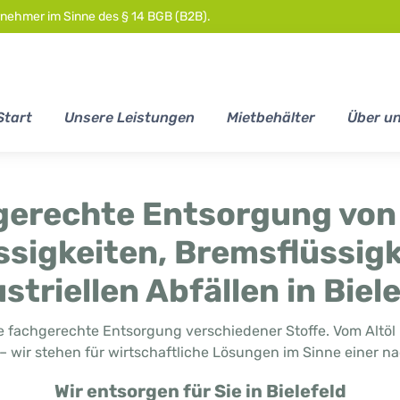
rnehmer im Sinne des § 14 BGB (B2B).
Start
Unsere Leistungen
Mietbehälter
Über u
erechte Entsorgung von 
ssigkeiten, Bremsflüssig
striellen Abfällen in Biel
ie fachgerechte Entsorgung verschiedener Stoffe. Vom Altöl 
 wir stehen für wirtschaftliche Lösungen im Sinne einer nac
Wir entsorgen für Sie in Bielefeld