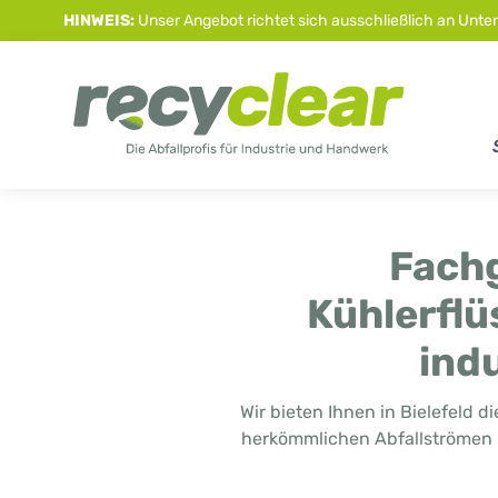
HINWEIS:
Unser Angebot richtet sich ausschließlich an Unte
Fachg
Kühlerflü
indu
Wir bieten Ihnen in Bielefeld d
herkömmlichen Abfallströmen –