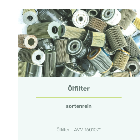
Ölfilter
sortenrein
Ölfilter - AVV 160107*