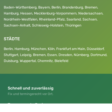
Baden-Württemberg
,
Bayern
,
Berlin
,
Brandenburg
,
Bremen
,
Hamburg
,
Hessen
,
Mecklenburg-Vorpommern
,
Niedersachsen
,
Nordrhein-Westfalen
,
Rheinland-Pfalz
,
Saarland
,
Sachsen
,
Sachsen-Anhalt
,
Schleswig-Holstein
,
Thüringen
STÄDTE
Berlin
,
Hamburg
,
München
,
Köln
,
Frankfurt am Main
,
Düsseldorf
,
Stuttgart
,
Leipzig
,
Bremen
,
Essen
,
Dresden
,
Nürnberg
,
Dortmund
,
Duisburg
,
Wuppertal
,
Chemnitz
,
Bielefeld
Schnell und zuverlässig
Fix und termingerecht vor Ort.
Transparente Preise
Faire Preise, klar verständlich.