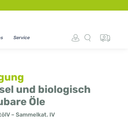
ns
Service
rgung
esel und biologisch
ubare Öle
ölV – Sammelkat. IV