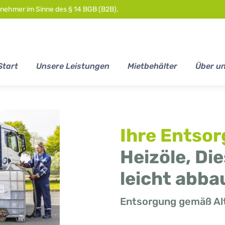
rnehmer im Sinne des § 14 BGB (B2B).
Start
Unsere Leistungen
Mietbehälter
Über u
Ihre Entso
Heizöle, Di
leicht abba
Next
Entsorgung gemäß Alt