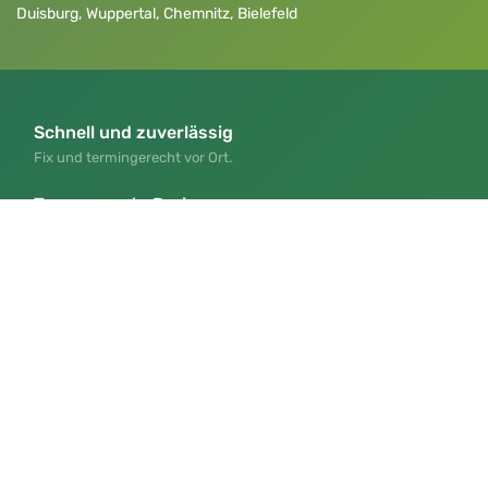
Duisburg
,
Wuppertal
,
Chemnitz
,
Bielefeld
Schnell und zuverlässig
Fix und termingerecht vor Ort.
Transparente Preise
Faire Preise, klar verständlich.
Toller Service
Kundenorientiert und engagiert.
Perfekte Abwicklung
Effizient und unkompliziert erledigt.